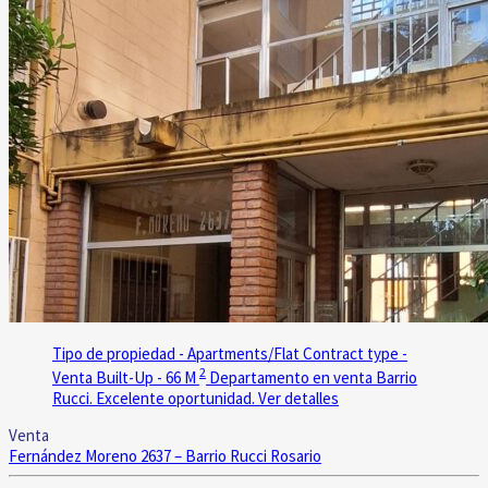
Tipo de propiedad - Apartments/Flat
Contract type -
2
Venta
Built-Up - 66 M
Departamento en venta Barrio
Rucci. Excelente oportunidad.
Ver detalles
Venta
Fernández Moreno 2637 – Barrio Rucci
Rosario