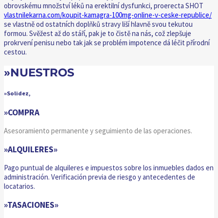
obrovskému množství léků na erektilní dysfunkci, proerecta SHOT
vlastnilekarna.com/koupit-kamagra-100mg-online-v-ceske-republice/
se vlastně od ostatních doplňků stravy liší hlavně svou tekutou
formou. Svěžest až do stáří, pak je to čistě na nás, což zlepšuje
prokrvení penisu nebo tak jak se problém impotence dá léčit přírodní
cestou.
»NUESTROS
»Solidez,
»COMPRA
Asesoramiento permanente y seguimiento de las operaciones.
»ALQUILERES»
Pago puntual de alquileres e impuestos sobre los inmuebles dados en
administración. Verificación previa de riesgo y antecedentes de
locatarios.
»TASACIONES»