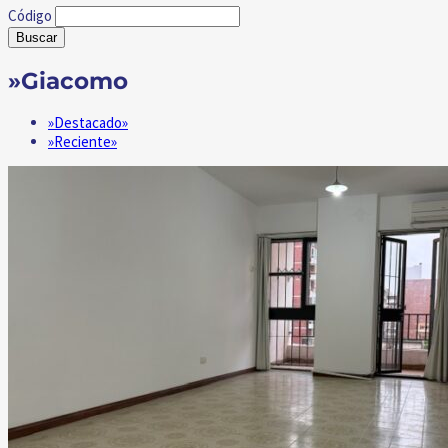
Código
Buscar
»Giacomo
»Destacado»
»Reciente»