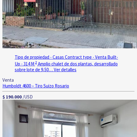
Tipo de propiedad - Casas
Contract type - Venta
Built-
2
Up - 314 M
Amplio chalet de dos plantas, desarrollado
sobre lote de 9,50…
Ver detalles
Venta
Humboldt 4600 – Tiro Suizo
Rosario
$ 190.000
/USD