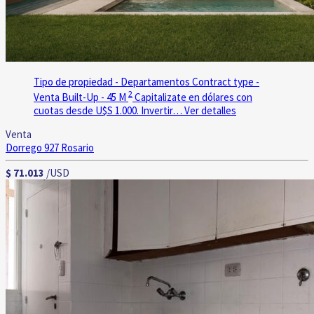
Tipo de propiedad - Departamentos
Contract type -
2
Venta
Built-Up - 45 M
Capitalizate en dólares con
cuotas desde U$S 1.000. Invertir…
Ver detalles
Venta
Dorrego 927
Rosario
$ 71.013
/USD