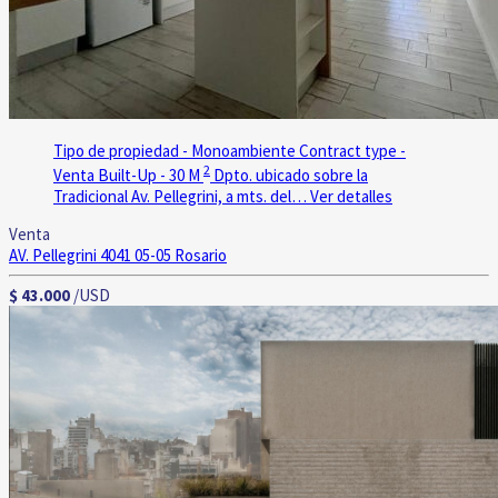
Tipo de propiedad - Monoambiente
Contract type -
2
Venta
Built-Up - 30 M
Dpto. ubicado sobre la
Tradicional Av. Pellegrini, a mts. del…
Ver detalles
Venta
AV. Pellegrini 4041 05-05
Rosario
$ 43.000
/USD