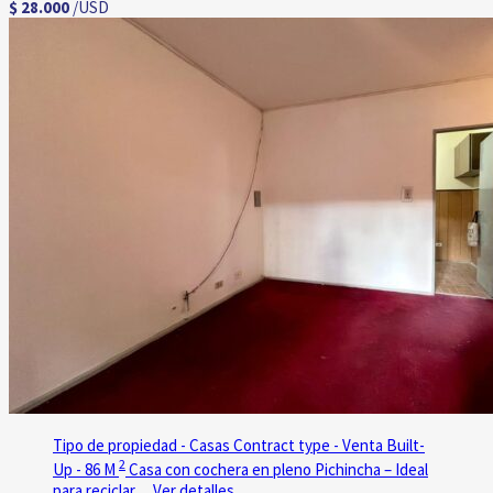
$ 28.000
/USD
Tipo de propiedad - Casas
Contract type - Venta
Built-
2
Up - 86 M
Casa con cochera en pleno Pichincha – Ideal
para reciclar…
Ver detalles