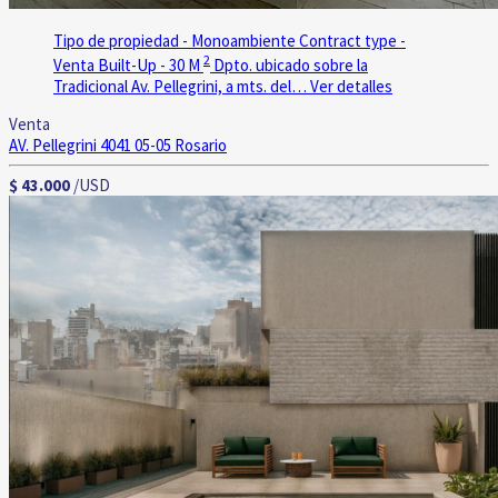
Tipo de propiedad - Monoambiente
Contract type -
2
Venta
Built-Up - 30 M
Dpto. ubicado sobre la
Tradicional Av. Pellegrini, a mts. del…
Ver detalles
Venta
AV. Pellegrini 4041 05-05
Rosario
$ 43.000
/USD