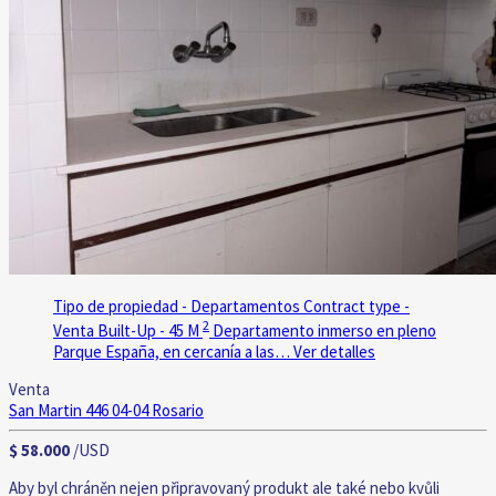
Tipo de propiedad - Departamentos
Contract type -
2
Venta
Built-Up - 45 M
Departamento inmerso en pleno
Parque España, en cercanía a las…
Ver detalles
Venta
San Martin 446 04-04
Rosario
$ 58.000
/USD
Aby byl chráněn nejen připravovaný produkt ale také nebo kvůli