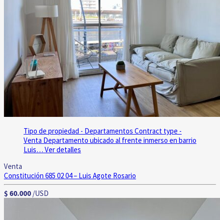
Tipo de propiedad - Departamentos
Contract type -
Venta
Departamento ubicado al frente inmerso en barrio
Luis…
Ver detalles
Venta
Constitución 685 02 04 – Luis Agote
Rosario
$ 60.000
/USD