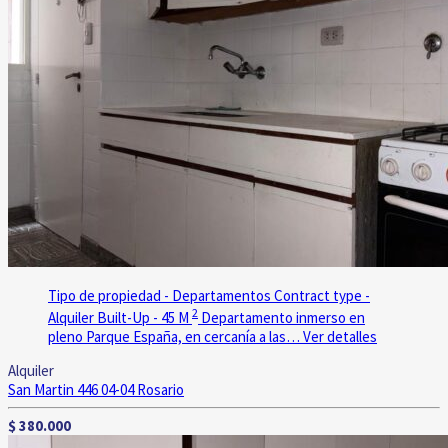
Tipo de propiedad - Departamentos
Contract type -
2
Alquiler
Built-Up - 45 M
Departamento inmerso en
pleno Parque España, en cercanía a las…
Ver detalles
Alquiler
San Martin 446 04-04
Rosario
$ 380.000