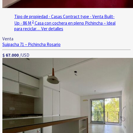
Tipo de propiedad - Casas
Contract type - Venta
Built-
2
Up - 86 M
Casa con cochera en pleno Pichincha – Ideal
para reciclar…
Ver detalles
Venta
Suipacha 71 – Pichincha
Rosario
$ 67.000
/USD