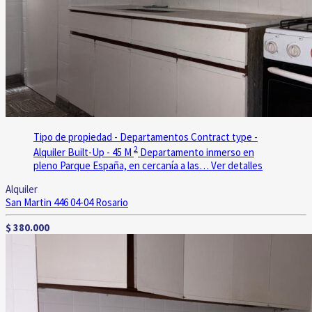
Tipo de propiedad - Departamentos
Contract type -
2
Alquiler
Built-Up - 45 M
Departamento inmerso en
pleno Parque España, en cercanía a las…
Ver detalles
Alquiler
San Martin 446 04-04
Rosario
$ 380.000