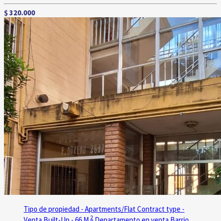
$ 320.000
Tipo de propiedad - Apartments/Flat
Contract type -
2
Venta
Built-Up - 66 M
Departamento en venta Barrio