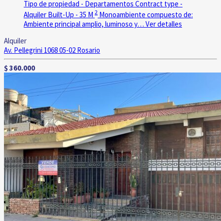
Tipo de propiedad - Departamentos
Contract type -
2
Alquiler
Built-Up - 35 M
Monoambiente compuesto de:
Ambiente principal amplio, luminoso y…
Ver detalles
Alquiler
Av. Pellegrini 1068 05-02
Rosario
$ 360.000