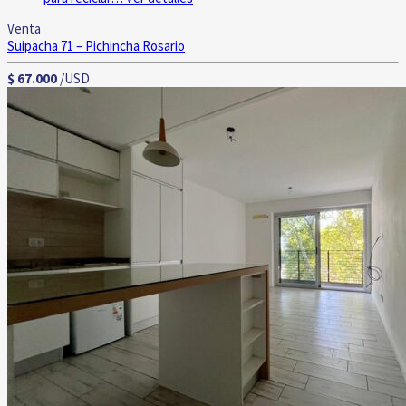
Venta
Suipacha 71 – Pichincha
Rosario
$ 67.000
/USD