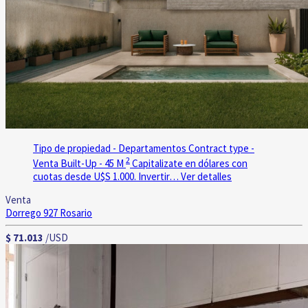
Tipo de propiedad - Departamentos
Contract type -
2
Venta
Built-Up - 45 M
Capitalizate en dólares con
cuotas desde U$S 1.000. Invertir…
Ver detalles
Venta
Dorrego 927
Rosario
$ 71.013
/USD