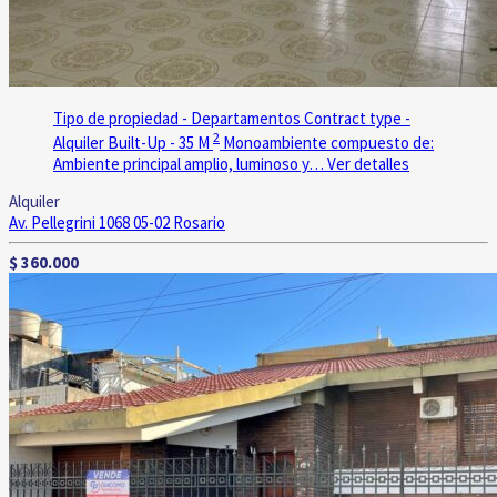
Tipo de propiedad - Departamentos
Contract type -
2
Alquiler
Built-Up - 35 M
Monoambiente compuesto de:
Ambiente principal amplio, luminoso y…
Ver detalles
Alquiler
Av. Pellegrini 1068 05-02
Rosario
$ 360.000