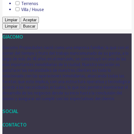
Terrenos
Villa / House
Limpiar
Aceptar
Limpiar
Buscar
GIACOMO
Giacomo Propiedades nació como una empresa familiar, la que con el
correr del tiempo y fruto del trabajo mancomunado de su gente, a lo
largo de más de 40 años en el mercado, se constituyó en una de las
más importantes inmobiliarias de la ciudad. Nuestra vocación es
satisfacer las necesidades de nuestros clientes en todo lo
relacionado con las operaciones inmobiliarias, abarcando todas las
facetas que esto implica, con una estructura operativa y tecnológica
acorde a las necesidades actuales, lo que nos permite monitorear el
desarrollo de los negocios desde su inicio hasta la conclusión del
mismo y asegurar así cumplir con las expectativas del cliente.
SOCIAL
CONTACTO