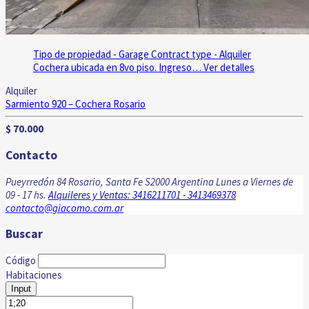
Tipo de propiedad - Garage
Contract type - Alquiler
Cochera ubicada en 8vo piso. Ingreso…
Ver detalles
Alquiler
Sarmiento 920 – Cochera
Rosario
$ 70.000
Contacto
Pueyrredón 84 Rosario, Santa Fe S2000 Argentina
Lunes a Viernes de
09 - 17 hs.
Alquileres y Ventas: 3416211701 - 3413469378
contacto@giacomo.com.ar
Buscar
Código
Habitaciones
Input